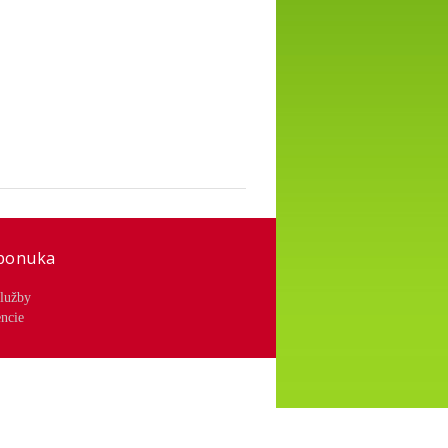
ponuka
služby
encie