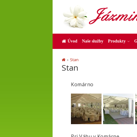
Úvod
Naše služby
Produkty
G
Stan
Stan
Komárno
Pri Váhu v Komárne