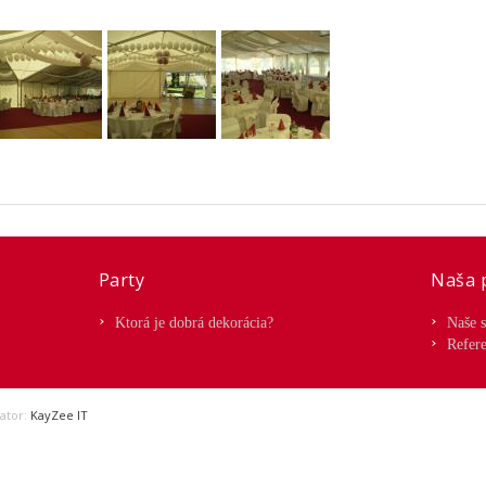
Party
Naša 
Ktorá je dobrá dekorácia?
Naše 
Refer
ator:
KayZee IT